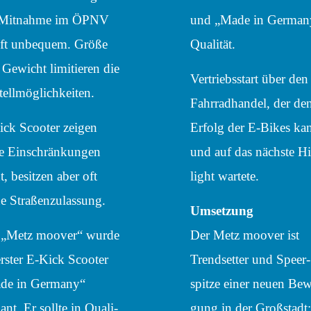
 Mitnahme im ÖPNV
und „Made in German
oft unbe­quem. Größe
Qualität.
Gewicht limi­tie­ren die
Vertriebs­start über den
ellmöglichkeiten.
Fahr­rad­han­del, der de
ck Scoo­ter zeigen
Erfolg der E‑Bikes ka
e Einschrän­kun­gen
und auf das nächste H
t, besit­zen aber oft
light wartete.
e Straßenzulassung.
Umset­zung
 „Metz moover“ wurde
Der Metz moover ist
erster E‑Kick Scoo­ter
Trend­set­ter und Speer­
de in Germany“
spitze einer neuen Be
ant. Er sollte in Quali­
gung in der Groß­stadt: