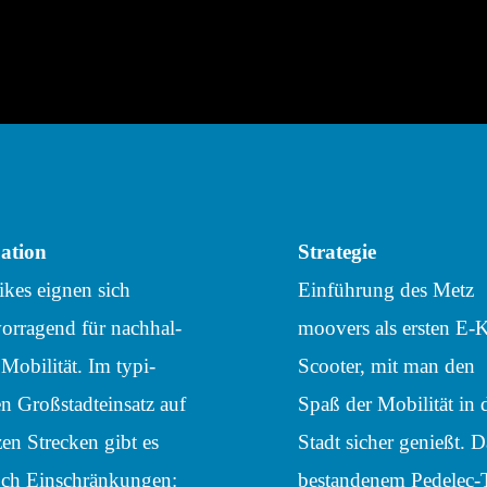
a­tion
Stra­te­gie
kes eignen sich
Einfüh­rung des Metz
or­ra­gend für nach­hal­
moovers als ersten E‑
 Mobi­li­tät. Im typi­
Scoo­ter, mit man den
n Groß­stadt­ein­satz auf
Spaß der Mobi­li­tät in 
en Stre­cken gibt es
Stadt sicher genießt. 
ch Einschrän­kun­gen:
bestan­de­nem Pedelec-