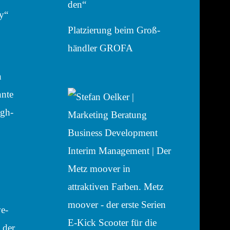
den“
y“
Plat­zie­rung beim Groß­
händ­ler GROFA
n
nnte
igh­
we­
 der