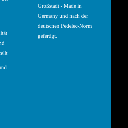
­tät
nd
ellt
Händ­
­