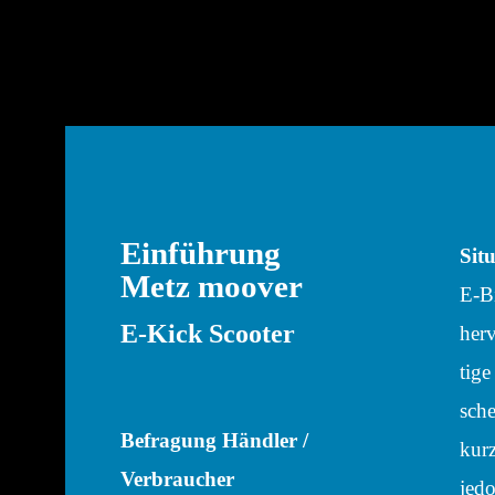
Einführung
Situ
Metz moover
E‑Bi
E‑Kick Scooter
herv
tige
sche
Befra­gung Händ­ler /
kurz
Verbraucher
jedo