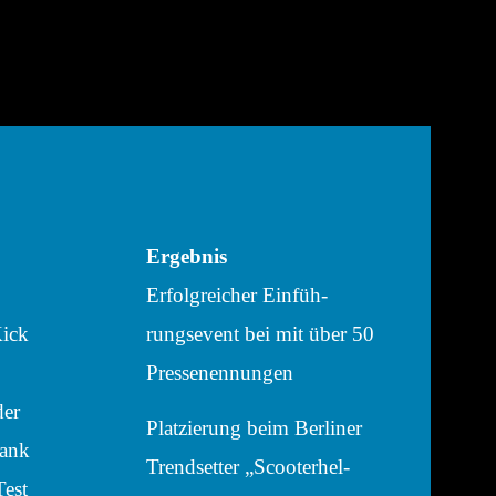
Ergeb­nis
Erfolg­rei­cher Einfüh­
Kick
rungs­event bei mit über 50
Pressenennungen
der
Plat­zie­rung beim Berli­ner
Dank
Trend­set­ter „Scoo­ter­hel­
Test