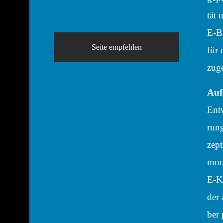
tät 
E‑Bi
Seite empfeh­len
für 
zuge
Auf
Entw
rung
zept
moo
E‑Ki
der 
ber 