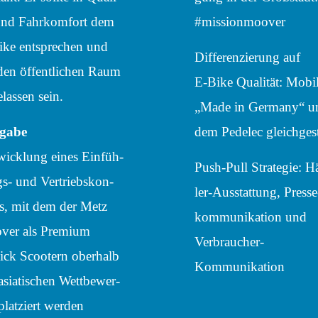
und Fahr­kom­fort dem
#mission­moo­ver
ke entspre­chen und
Diffe­ren­zie­rung auf
den öffent­li­chen Raum
E‑Bike Quali­tät: Mobi­li
­las­sen sein.
„Made in Germany“ u
gabe
dem Pedelec gleichgest
ick­lung eines Einfüh­
Push-Pull Stra­te­gie: 
s- und Vertriebs­kon­
ler-Ausstat­tung, Pres­se
s, mit dem der Metz
kom­mu­ni­ka­tion und
ver als Premium
Verbraucher-
ck Scoo­tern ober­halb
Kommunikation
asia­ti­schen Wett­be­wer­
plat­ziert werden