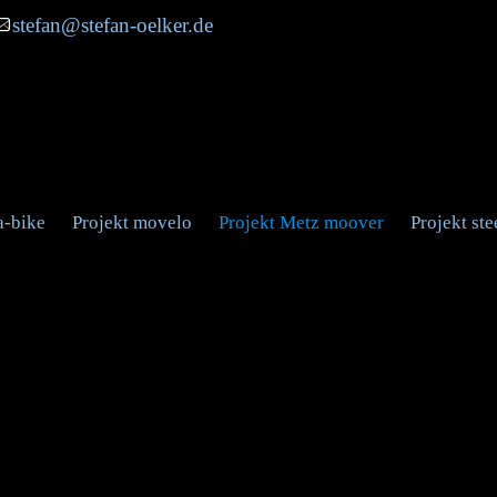
stefan@stefan-oelker.de
a-bike
Projekt movelo
Projekt Metz moover
Projekt st