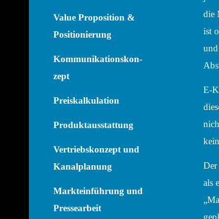
die
Value Propo­si­tion &
ist 
Positionierung
und 
Kommu­ni­ka­ti­ons­kon­
Abst
zept
E‑Ki
Preis­kal­ku­la­tion
dies
nich
Produkt­aus­stat­tung
kein
Vertriebs­kon­zept und
Der
Kanalplanung
als 
Markt­ein­füh­rung und
„Ma
Pressearbeit
gepl